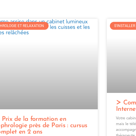
HROLOGIE ET RELAXATION
S'INSTALLE
Comm
Interne
Votre cabine
Prix de la formation en
mais le tél
phrologie près de Paris : cursus
accompagne
omplet en 2 ans
thérapeute,