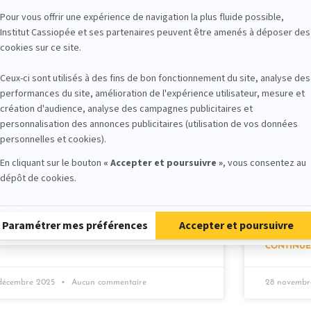
Je lance mon activité ! par
Je la
essica Archer
Mylène
jour, Je m’appelle Jessica , après plus de 15 ans
Bonjour, J
s la création graphique, j’ai choisi de mettre mon
tant que ps
ard artistique au service de l’humain. Aujourd’hui
d’aide, form
ticienne
à Itteville
adolescents
NTINUER »
CONTINUE
 décembre 2025
Aucun commentaire
28 novemb