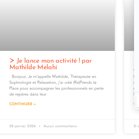
Je lance mon activité ! par
Mathilde Melahi
J
Bonjour, Je m’appelle Mathilde, Thérapeute en
Bon
Sophrologie et Relaxation, j’ai créé (Re)Prends ta
dan
Place pour accompagner les professionnels en perte
reg
de repères dans leur
Pra
CONTINUER »
CO
28 janvier 2026
Aucun commentaire
31