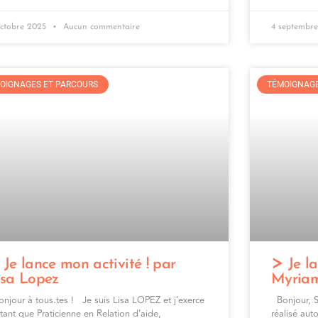
octobre 2025
Aucun commentaire
4 septembr
OIGNAGES ET PARCOURS
TÉMOIGNAGE
Je lance mon activité ! par
Je la
isa Lopez
Myria
jour à tous.tes ! Je suis Lisa LOPEZ et j’exerce
Bonjour, So
tant que Praticienne en Relation d’aide,
réalisé aut