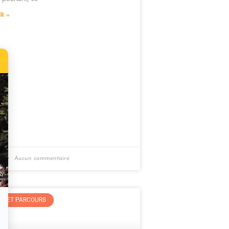
R »
26
Aucun commentaire
S ET PARCOURS