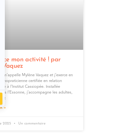
nce mon activité ! par
 Vaquez
e m’appelle Mylène Vaquez et j’exerce en
ychopraticienne certifiée en relation
ée à l’Institut Cassiopée. Installée
, dans l’Essonne, j’accompagne les adultes,
 et
R »
re 2025
Un commentaire