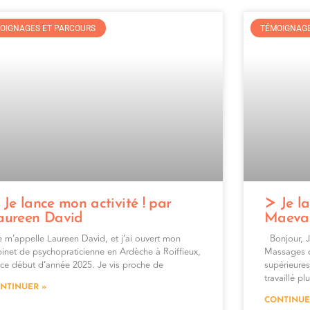
OIGNAGES ET PARCOURS
TÉMOIGNAGE
Je lance mon activité ! par
Je la
aureen David
Maeva 
 m’appelle Laureen David, et j’ai ouvert mon
Bonjour, J
inet de psychopraticienne en Ardèche à Roiffieux,
Massages 
 ce début d’année 2025. Je vis proche de
supérieures
travaillé pl
NTINUER »
CONTINUE