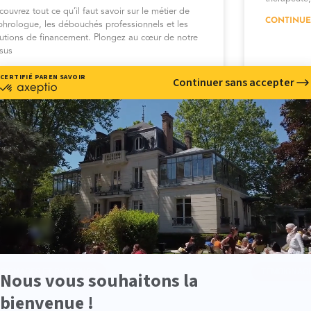
ouvrez tout ce qu’il faut savoir sur le métier de
CONTINUE
phrologue, les débouchés professionnels et les
lutions de financement. Plongez au cœur de notre
sus
NTINUER »
juillet 2026
Aucun commentaire
22 mai 20
OIGNAGES ET PARCOURS
TÉMOIGNAGE