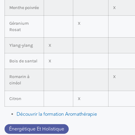
Menthe poivrée
X
Géranium
X
Rosat
Ylang-ylang
X
Bois de santal
X
Romarin à
X
cinéol
Citron
X
Découvrir la formation Aromathérapie
Énergétique Et Holistique