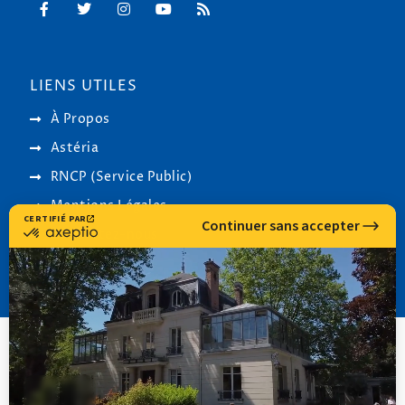
LIENS UTILES
À Propos
Astéria
RNCP (Service Public)
Mentions Légales
Contactez-nous
© 2000-
2026
Institut Cassiopée Formation • Réalisation
CHM Conseil