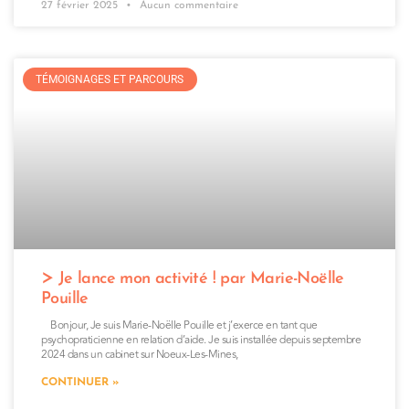
27 février 2025
Aucun commentaire
TÉMOIGNAGES ET PARCOURS
Je lance mon activité ! par Marie-Noëlle
Pouille
Bonjour, Je suis Marie-Noëlle Pouille et j’exerce en tant que
psychopraticienne en relation d’aide. Je suis installée depuis septembre
2024 dans un cabinet sur Noeux-Les-Mines,
CONTINUER »