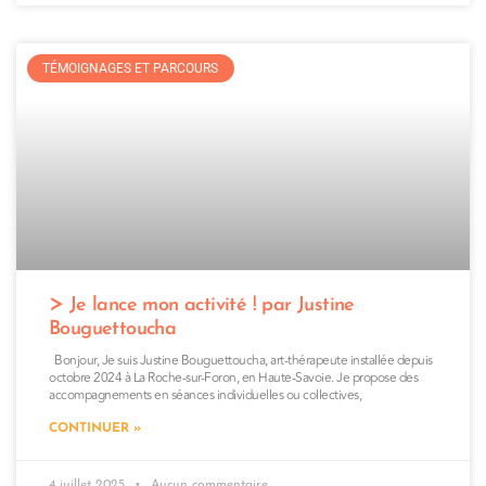
TÉMOIGNAGES ET PARCOURS
Je lance mon activité ! par Justine
Bouguettoucha
Bonjour, Je suis Justine Bouguettoucha, art-thérapeute installée depuis
octobre 2024 à La Roche-sur-Foron, en Haute-Savoie. Je propose des
accompagnements en séances individuelles ou collectives,
CONTINUER »
4 juillet 2025
Aucun commentaire