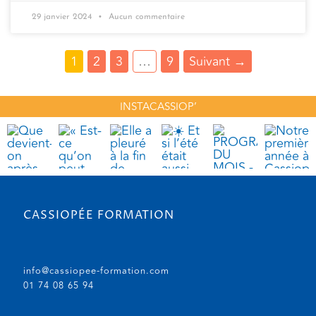
29 janvier 2024
Aucun commentaire
1
2
3
…
9
Suivant
→
INSTACASSIOP’
CASSIOPÉE FORMATION
info@cassiopee-formation.com
01 74 08 65 94