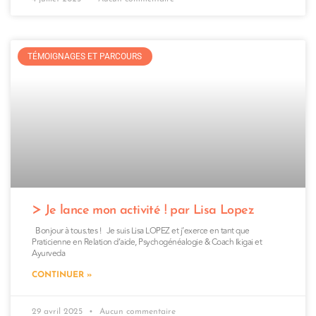
TÉMOIGNAGES ET PARCOURS
Je lance mon activité ! par Lisa Lopez
Bonjour à tous.tes ! Je suis Lisa LOPEZ et j’exerce en tant que
Praticienne en Relation d’aide, Psychogénéalogie & Coach Ikigai et
Ayurveda
CONTINUER »
29 avril 2025
Aucun commentaire