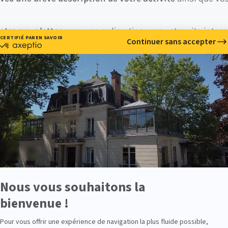
otre newsletter
avec une redirection vers votre site intern
nkedIn.
 vous avez rencontré chez Cassiopée que votre activité est
info@cassiopee-formation.com
s à envoyer un mail à
avec :