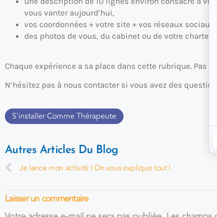
une description de 10 lignes environ consacré à votr
vous vanter aujourd’hui,
vos coordonnées + votre site + vos réseaux sociaux
des photos de vous, du cabinet ou de votre charte g
Chaque expérience a sa place dans cette rubrique. Pas d’
N’hésitez pas à nous contacter si vous avez des question
S'installer Comme Thérapeute
Autres Articles Du Blog
Je lance mon activité ! On vous explique tout !
Laisser un commentaire
Votre adresse e-mail ne sera pas publiée.
Les champs o