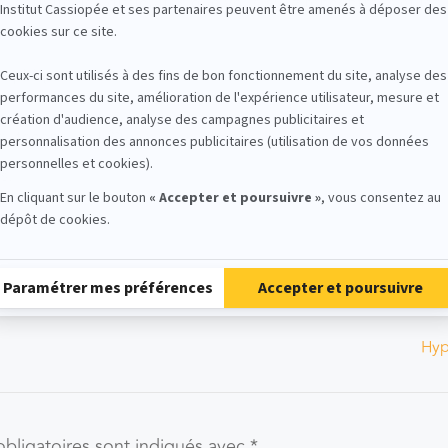
e activité, les difficultés que vous avez rencontrées et le
raphique.
autocensure ! 😊
s.
Hyp
bligatoires sont indiqués avec
*