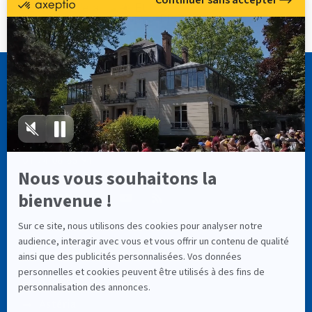
CASSIOPÉE FORMATION
info@cassiopee-formation.com
01 74 08 65 94
LIENS UTILES
À Propos
Astéria