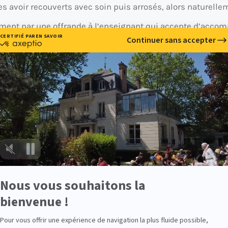
les avoir recouverts avec soin puis arrosés, alors naturelle
ement par une offrande à l’enseignant qui accepte d’accom
éparation minimale afin de se donner tous les éléments: é
 la pratique du Nuad Boran (ancien nom du massage thaï).
on géographique le Japon s’est nettement plus inspiré de la
er des deux courants. En se fermant un temps au reste du m
libre et de l’harmonie cherche à maintenir la bonne circulat
x (la médecine ancienne s’apprenait via des récits, des co
adie.
de sous le règne des 5 éléments
e en préambule théorique cette approche des 5 éléments o
uvent dans le corps au niveau des fonctions physiologiqu
es lier aux saisons et même aux directions. Les lois de l’é
degré.
 peut être nommé, il est avant tout proposé de le ressent