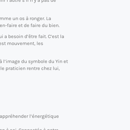
 l’autre s’il n’y a pas de
comme un os à ronger. La
-faire et de faire du bien.
a besoin d’être fait. C’est la
e est mouvement, les
, à l’image du symbole du Yin et
 le praticien rentre chez lui,
appréhender l’énergétique
ion à soi. Connectés à notre