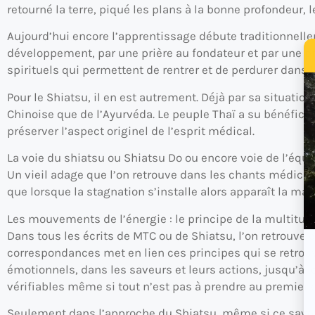
retourné la terre, piqué les plans à la bonne profondeur, 
Aujourd’hui encore l’apprentissage débute traditionnell
développement, par une prière au fondateur et par une pr
spirituels qui permettent de rentrer et de perdurer dans
Pour le Shiatsu, il en est autrement. Déjà par sa situati
Chinoise que de l’Ayurvéda. Le peuple Thaï a su bénéfici
préserver l’aspect originel de l’esprit médical.
La voie du shiatsu ou Shiatsu Do ou encore voie de l’équi
Un vieil adage que l’on retrouve dans les chants médicau
que lorsque la stagnation s’installe alors apparaît la mal
Les mouvements de l’énergie : le principe de la multitu
Dans tous les écrits de MTC ou de Shiatsu, l’on retrouv
correspondances met en lien ces principes qui se retro
émotionnels, dans les saveurs et leurs actions, jusqu’à l
vérifiables même si tout n’est pas à prendre au premier 
Seulement dans l’approche du Shiatsu, même si ce savoir