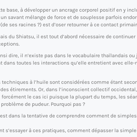
tte base, à développer un ancrage corporel positif en y inclu
: un savant mélange de force et de souplesse parfois endor
de ses racines ?) est d’oser retourner à ce contact primaire
is du Shiatsu, il est tout d’abord nécessaire de continuer 
eptions.
si dire, il n’existe pas dans le vocabulaire thaïlandais ou
at dans toutes les interactions qu’elle entretient avec ell
s techniques à l’huile sont considérées comme étant second
 des étirements. Or, dans l’inconscient collectif occidenta
 forcément le cas ici puisque la plupart du temps, les séa
n problème de pudeur. Pourquoi pas ?
c’est dans la tentative de comprendre comment de simples
ent s’essayer à ces pratiques, comment dépasser la simple 