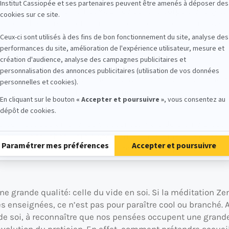
ipaux et les 8 merveilleux). En ce sens le corps d’énergi
 réveillé, stimulé et enfin laissé libre de s’exprimer. Cet 
ché, et qui attire chez le pratiquant. Ne dit-on pas de cert
 santé ?
gts
end à s’exercer, à exécuter les mouvements sous la forme 
ui va permettre d’ancrer l’expérience et de valider nos réus
modérer l’excès de zèle.
ant. Ce n’est pas un silence d’absence, mais de pleine présenc
iveau : le toucher juste s’acquiert. Pour la musique c’es
sont abordés, viennent ensuite les classiques, les chefs d
’une grande qualité: celle du vide en soi. Si la méditation Ze
enseignées, ce n’est pas pour paraître cool ou branché. Ap
de soi, à reconnaître que nos pensées occupent une grande 