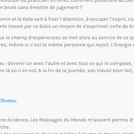
olution du praticien. En effet, comment prétendre accueillir
tion brute sans émettre de jugement ?
n et le Kata sert à fixer l’attention, à occuper l’esprit, 
 trouve par ce biais un moyen de s’exprimer: celle de bien
que le champ d’expériences se met alors au service de ce qui 
aires, même si c’est la même personne qui reçoit. L’énergi
Tao : devenir un avec l’autre et avec tout ce qui le compose
là où il en est. A la fin de la journée, son travail bien fait,
 Shiatsu
.
 une évidence. Les Massages du Monde m’avaient permis d’
rche.
te “sa puissance”, dans la relation à l’autre et dans la relat