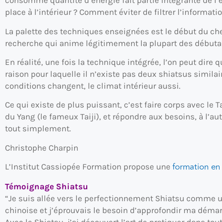
consomme quantité d’énergie fait partie intégrante de l’év
place à l’intérieur ? Comment éviter de filtrer l’informa
La palette des techniques enseignées est le début du chemi
recherche qui anime légitimement la plupart des débutants
En réalité, une fois la technique intégrée, l’on peut dire 
raison pour laquelle il n’existe pas deux shiatsus simil
conditions changent, le climat intérieur aussi.
Ce qui existe de plus puissant, c’est faire corps avec le 
du Yang (le fameux Taiji), et répondre aux besoins, à l’autre 
tout simplement.
Christophe Charpin
formation en
L’Institut Cassiopée Formation propose une
Témoignage Shiatsu
“Je suis allée vers le perfectionnement Shiatsu comme
chinoise et j’éprouvais le besoin d’approfondir ma déma
Avec le Shiatsu, j’ai découvert l’art de pratiquer dans tou