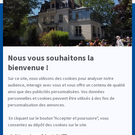
CASSIOPÉE FORMATION
info@cassiopee-formation.com
01 74 08 65 94
LIENS UTILES
À Propos
Astéria
RNCP (Service Public)
Mentions Légales