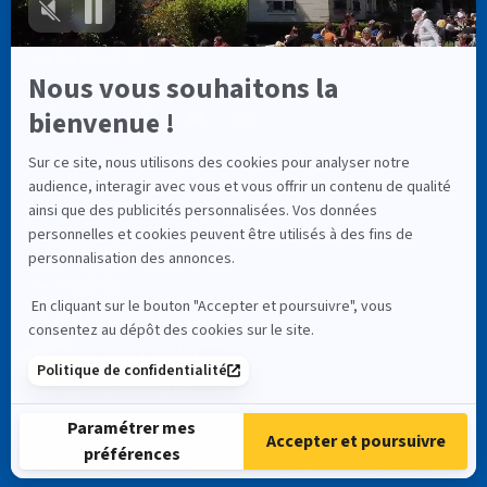
info@cassiopee-formation.com
01 74 08 65 94
LIENS UTILES
À Propos
Astéria
RNCP (Service Public)
Mentions Légales
Contactez-nous
© 2000-
2026
Institut Cassiopée Formation • Réalisation
CHM Conseil