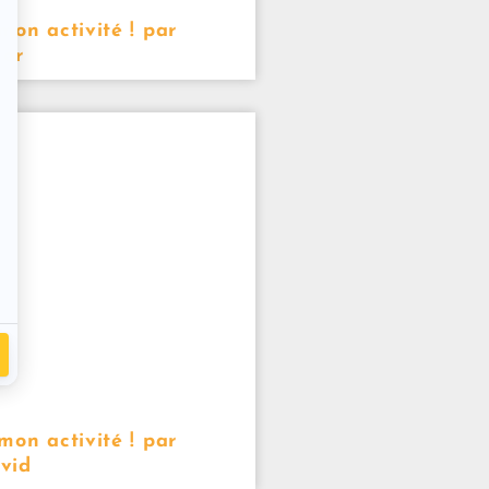
mon activité ! par
her
mon activité ! par
vid