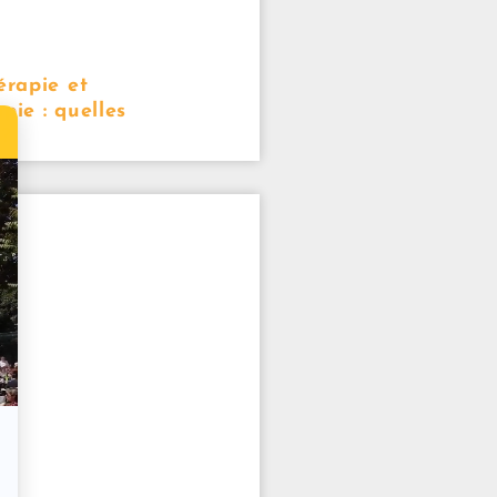
rapie et
pie : quelles
 ?