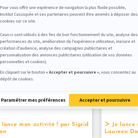
 lance mon activité ! par
Je lance 
ilde Melahi
Jessica Arc
 lance mon activité ! par Sigrid
Je lance 
on
Laureen Da