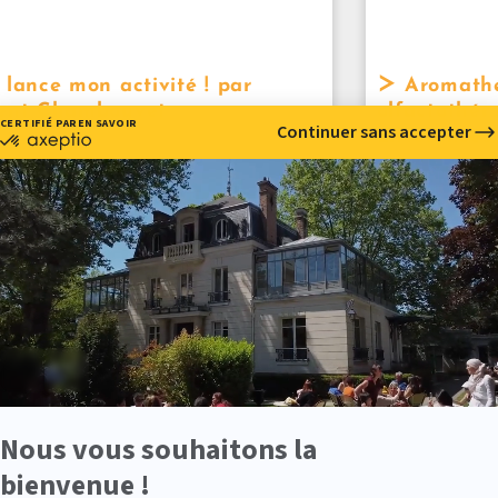
 lance mon activité ! par
Aromathé
ent Chambouvet
olfactothéra
différences