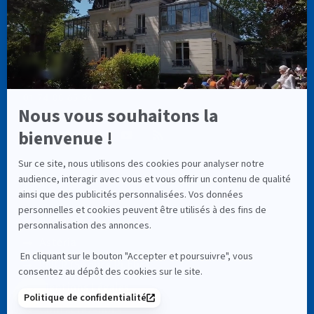
CASSIOPÉE FORMATION
info@cassiopee-formation.com
01 74 08 65 94
LIENS UTILES
À Propos
Astéria
RNCP (Service Public)
Mentions Légales
Contactez-nous