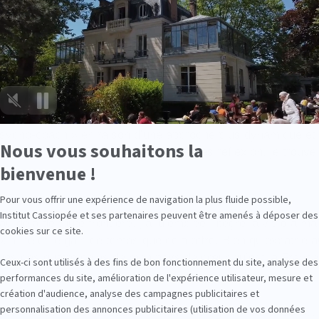
opre expérience du changement, j’aide ces personnes à régul
er de leurs croyances limitantes et des exigences de leur en
en conscience qui leur correspondent.
psycho-coach » en raison d’une approche plus dynamique et p
nt que celle d’un coach habituel. Après réflexion, je trouve
u-delà de toute frontière, j’ai d’emblée intégré la visio à 
xibilité et le gain de temps que cela offre. Bien qu’expatrié a
ues des quatre coins de mon pays de cœur qu’est la France
u.com
Instagram
Facebook
et sur mes réseaux sociaux :
,
et