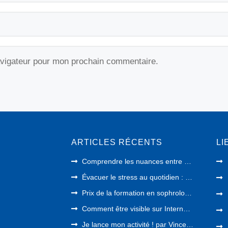
avigateur pour mon prochain commentaire.
ARTICLES RÉCENTS
LI
Comprendre les nuances entre relaxation et sophrologie pour mieux accompagner
Évacuer le stress au quotidien : notre guide pratique et 3 exercices de sophrologie
Prix de la formation en sophrologie près de Paris : cursus complet en 2 ans
Comment être visible sur Internet en tant que thérapeute ?
Je lance mon activité ! par Vincent Chambouvet