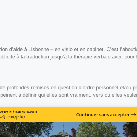
ion d’aide à Lisbonne – en visio et en cabinet. C’est l’abou
icité à la traduction jusqu’à la thérapie verbale avec pour f
e profondes remises en question d’ordre personnel et/ou pr
 peinent à définir qui elles sont vraiment, vers où elles veul
iance en soi, les difficultés relationnelles, le stress, l’anxi
ciés (alimentation, alcool, réseaux sociaux, jeux vidéo, etc