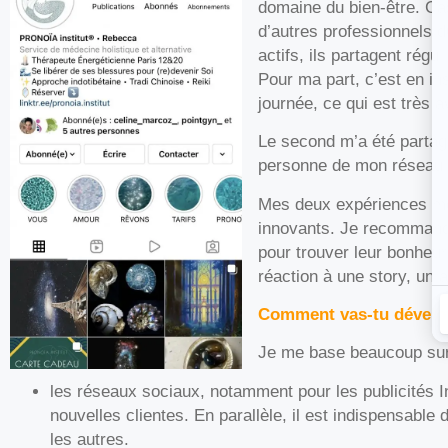
domaine du bien-être. Ca
d’autres professionnels d
actifs, ils partagent rég
Pour ma part, c’est en ins
journée, ce qui est très 
Le second m’a été partag
personne de mon réseau 
Mes deux expériences mon
innovants. Je recommande
pour trouver leur bonheur.
réaction à une story, un
Comment vas-tu développ
Je me base beaucoup sur
les réseaux sociaux, notamment pour les publicités 
nouvelles clientes. En parallèle, il est indispensab
les autres.