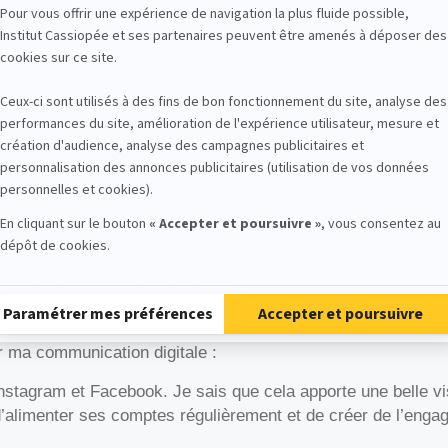
ssiopée nous avait d’ailleurs recommandé la plateforme, Le
u mieux-être et faire des rencontres. J’ai donc rejoint leu
ulièrement des bons plans de location et de partages pour les
ta story que j’ai trouvé mon premier lieu. Il
s’agit
de cabinet 
avantageux en ce début d’activité.
é par une aromathérapeute, rencontrée virtuellement qui par
professionnel.
trent que ce réseau social est vraiment idéal pour déniche
 donc aux thérapeutes qui recherchent un lieu, de créer leu
 Il ne faut pas pas hésiter à contacter les profils intéressa
 audio en MP, un commentaire …
er ton réseau professionnel et ta clientèle ?
 ma communication digitale :
Instagram et Facebook. Je sais que cela
apporte une belle vi
le d’alimenter ses comptes régulièrement et de créer de l’e