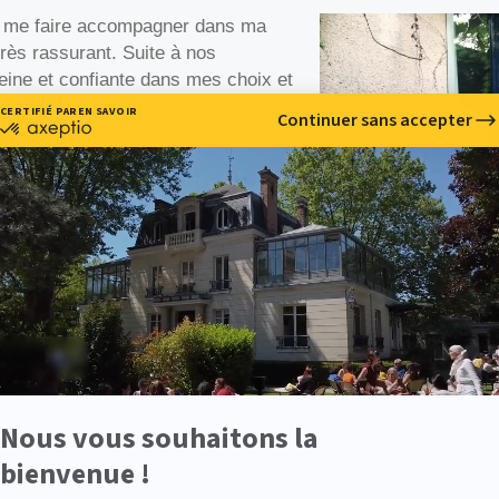
ur me faire accompagner dans ma
très rassurant. Suite à nos
reine et confiante dans mes choix et
aujourd’hui. Je pense avoir fait le
 ai la chance de travailler avec une
vec mon univers et ma propre
vident, surtout à Paris.
 com
ment cela s’est déroulé pour
PRONOÏA
ivers
. J’étais d’ailleurs en première année de for
aître et bâtir doucement une communauté ainsi que mon rése
cabinet, j’ai commencé par aller suivre divers comptes Ins