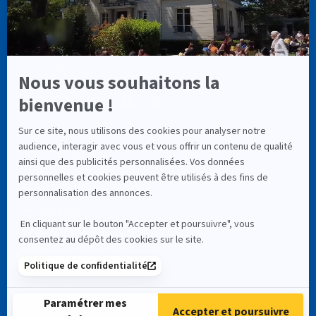
info@cassiopee-formation.com
01 74 08 65 94
LIENS UTILES
À Propos
Astéria
RNCP (Service Public)
Mentions Légales
Contactez-nous