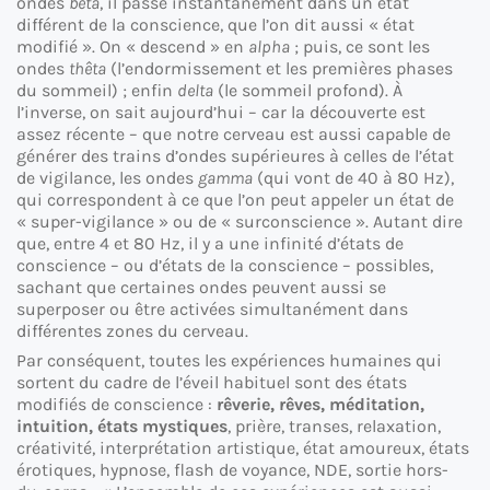
ondes
bêta
, il passe instantanément dans un état
différent de la conscience, que l’on dit aussi « état
modifié ». On « descend » en
alpha
; puis, ce sont les
ondes
thêta
(l’endormissement et les premières phases
du sommeil) ; enfin
delta
(le sommeil profond). À
l’inverse, on sait aujourd’hui – car la découverte est
assez récente – que notre cerveau est aussi capable de
générer des trains d’ondes supérieures à celles de l’état
de vigilance, les ondes
gamma
(qui vont de 40 à 80 Hz),
qui correspondent à ce que l’on peut appeler un état de
« super-vigilance » ou de « surconscience ». Autant dire
que, entre 4 et 80 Hz, il y a une infinité d’états de
conscience – ou d’états de la conscience – possibles,
sachant que certaines ondes peuvent aussi se
superposer ou être activées simultanément dans
différentes zones du cerveau.
Par conséquent, toutes les expériences humaines qui
sortent du cadre de l’éveil habituel sont des états
modifiés de conscience :
rêverie, rêves, méditation,
intuition, états mystiques
, prière, transes, relaxation,
créativité, interprétation artistique, état amoureux, états
érotiques, hypnose, flash de voyance, NDE, sortie hors-