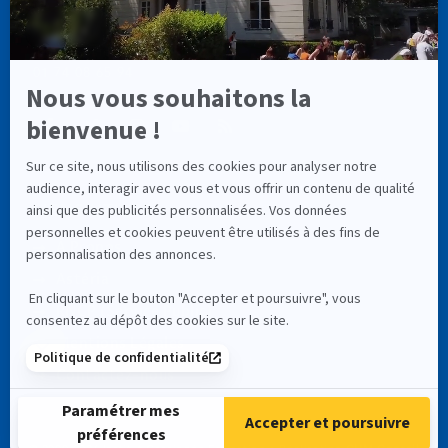
info@cassiopee-formation.com
01 74 08 65 94
LIENS UTILES
À Propos
Astéria
RNCP (Service Public)
Mentions Légales
Contactez-nous