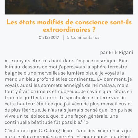
Les états modifiés de conscience sont-ils
extraordinaires ?
5 Commentaires
01/12/2017
par Erik Pigani
« Je croyais être très haut dans l’espace cosmique. Bien
loin au-dessous de moi j’apercevais la sphère terrestre
baignée d’une merveilleuse lumière bleue, je voyais la
mer d’un bleu profond et les continents… Évidemment, je
voyais aussi les sommets enneigés de l’Himalaya, mais
tout y était brumeux et nuageux… Je savais que j’étais en
train de quitter la terre… Le spectacle de la terre vue de
cette hauteur était ce que j’ai vécu de plus merveilleux et
de plus féérique. Je n’aurais jamais pensé que l’on puisse
vivre un tel épisode, que, d’une façon générale, une
(1)
continuelle béatitude fût possible.
»
C’est ainsi que C. G. Jung décrit l’une des expériences qui
aura le plus marqué sa carrière, et pour cause : au début