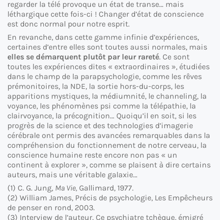
regarder la télé provoque un état de transe… mais
léthargique cette fois-ci ! Changer d’état de conscience
est donc normal pour notre esprit.
En revanche, dans cette gamme infinie d’expériences,
certaines d’entre elles sont toutes aussi normales, mais
elles se démarquent plutôt par leur rareté
. Ce sont
toutes les expériences dites « extraordinaires », étudiées
dans le champ de la parapsychologie, comme les rêves
prémonitoires, la NDE, la sortie hors-du-corps, les
apparitions mystiques, la médiumnité, le channeling, la
voyance, les phénomènes psi comme la télépathie, la
clairvoyance, la précognition… Quoiqu’il en soit, si les
progrès de la science et des technologies d’imagerie
cérébrale ont permis des avancées remarquables dans la
compréhension du fonctionnement de notre cerveau, la
conscience humaine reste encore non pas « un
continent à explorer », comme se plaisent à dire certains
auteurs, mais une véritable galaxie…
(1) C. G. Jung,
Ma Vie,
Gallimard, 1977.
(2) William James, Précis de psychologie, Les Empêcheurs
de penser en rond, 2003.
(3) Interview de l’auteur. Ce psychiatre tchèque, émigré