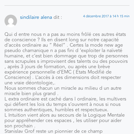
sindilaire alena
dit :
4 décembre 2017 à 14 h 15 min
Qui d entre nous n a pas au moins frôlé ces autres états
de conscience ? Ils en disent long sur notre capacité
d’accès ordinaire au ” Réel” . Certes la mode new age
pseudo chamanique n a pas fini d ‘exploiter la naïveté
humaine, et c’est bien dommage que trop de personnes
sans scrupules s improvisent des talents ou des pouvoirs
, après 3 jours de formation, ou après une brève
expérience personnelle d’EMC ( Etats Modifié de
Conscience) . L’accès à ces dimensions doit respecter
une vraie déontologie,.
Nous sommes chacun un miracle au milieu d un autre
miracle bien plus grand .
L extra ordinaire est caché dans l ordinaire, les multivers
qui défient les lois du temps s’ouvrent à nous si nous
sommes authentiques, humbles et respectueux.
L Intuition vient alors au secours de la Logique Mentale
pour appréhender ces espaces , les utiliser pour aider
son prochain .
Stanislav Grof reste un pionnier de ce champ