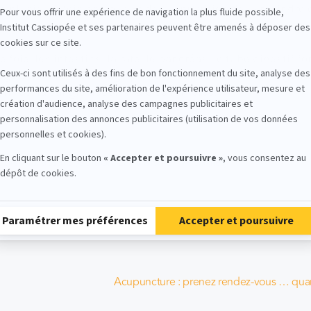
 plusieurs fois par jour. Et dès l’apparition de la moindre 
foie, les intestins, la rate, le pancréas, le tube digestif
gèreté et de recentrage prend le pas sur le stress. Réguli
termes, la sangle abdominale se renforce.
ouis Abrassart (édition La Maisnie-Tredaniel)
Acupuncture : prenez rendez-vous … quan