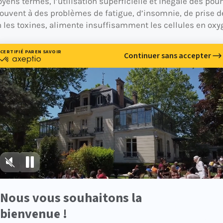
yens termes, l’utilisation superficielle et inégale des po
 souvent à des problèmes de fatigue, d’insomnie, de prise d
 les toxines, alimente insuffisamment les cellules en oxy
tué sous les organes digestifs et le cœur, se comporte com
l garantit la ventilation et l’oxygénation du corps ainsi q
ise de conscience du « moi »), un petit enfant remplit en 
la même manière. Se va-et-vient ample, spontané et naturel s
cette énergie vitale qui circule (le Qi en Chine, Chi au Jap
sophrologie
chique. La méditation, le yoga et la
reposent sur
positions, mieux vaut démarrer une séance en position allon
rd vers l’intérieur. Bouche fermée, on inspire par le nez en
 secondes puis expirez par la bouche sur 8 temps en rentr
 seul, comme un ballon de baudruche qui se dégonfle. Vous ê