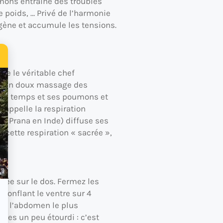
umons entraine des troubles
e poids, … Privé de l’harmonie
gène et accumule les tensions.
me le véritable chef
u’un un doux massage des
même temps et ses poumons et
’appelle la respiration
on, Prana en Inde) diffuse ses
 cette respiration « sacrée »,
gée sur le dos. Fermez les
 gonflant le ventre sur 4
ant l’abdomen le plus
tes un peu étourdi : c’est