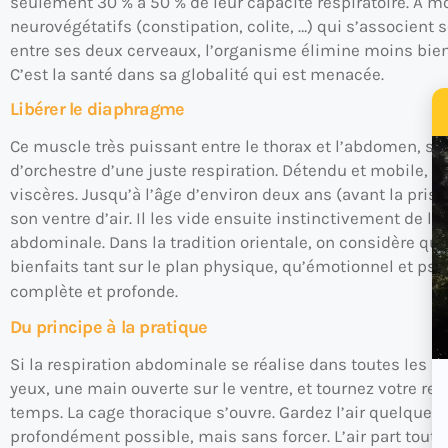
seulement 30 % à 50 % de leur capacité respiratoire. A mo
neurovégétatifs (constipation, colite, …) qui s’associent
entre ses deux cerveaux, l’organisme élimine moins bien
C’est la santé dans sa globalité qui est menacée.
Libérer le diaphragme
Ce muscle très puissant entre le thorax et l’abdomen, si
d’orchestre d’une juste respiration. Détendu et mobile, i
viscères. Jusqu’à l’âge d’environ deux ans (avant la pr
son ventre d’air. Il les vide ensuite instinctivement de 
abdominale. Dans la tradition orientale, on considère que 
bienfaits tant sur le plan physique, qu’émotionnel et psy
complète et profonde.
Du principe à la pratique
Si la respiration abdominale se réalise dans toutes les 
yeux, une main ouverte sur le ventre, et tournez votre rega
temps. La cage thoracique s’ouvre. Gardez l’air quelques
profondément possible, mais sans forcer. L’air part tout