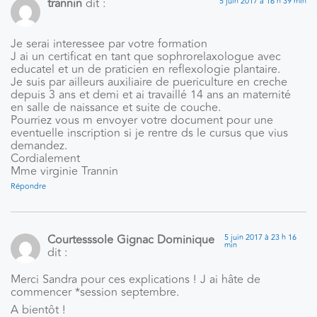
trannin
dit :
5 juin 2017 à 16 h 39 min
Je serai interessee par votre formation
J ai un certificat en tant que sophrorelaxologue avec
educatel et un de praticien en reflexologie plantaire.
Je suis par ailleurs auxiliaire de puericulture en creche
depuis 3 ans et demi et ai travaillé 14 ans an maternité
en salle de naissance et suite de couche.
Pourriez vous m envoyer votre document pour une
eventuelle inscription si je rentre ds le cursus que vius
demandez.
Cordialement
Mme virginie Trannin
Répondre
Courtesssole Gignac Dominique
5 juin 2017 à 23 h 16
min
dit :
Merci Sandra pour ces explications ! J ai hâte de
commencer *session septembre.
A bientôt !