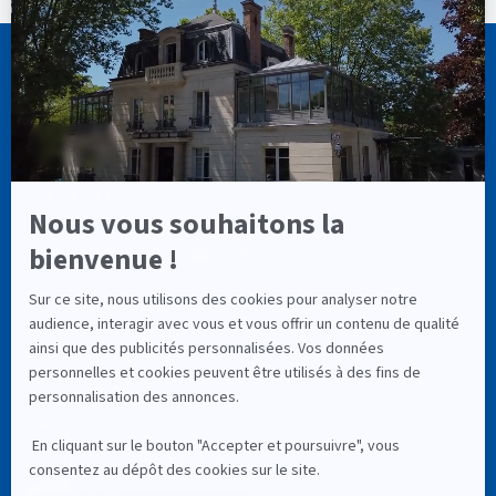
CASSIOPÉE FORMATION
info@cassiopee-formation.com
01 74 08 65 94
LIENS UTILES
À Propos
Astéria
RNCP (Service Public)
Mentions Légales