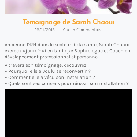
Témoignage de Sarah Chaoui
Aucun Commentaire
29/11/2015
Ancienne DRH dans le secteur de la santé, Sarah Chaoui
exerce aujourd’hui en tant que Sophrologue et Coach en
développement professionnel et personnel.
A travers son témoignage, découvrez :
– Pourquoi elle a voulu se reconvertir ?
– Comment elle a vécu son installation ?
– Quels sont ses conseils pour réussir son installation ?