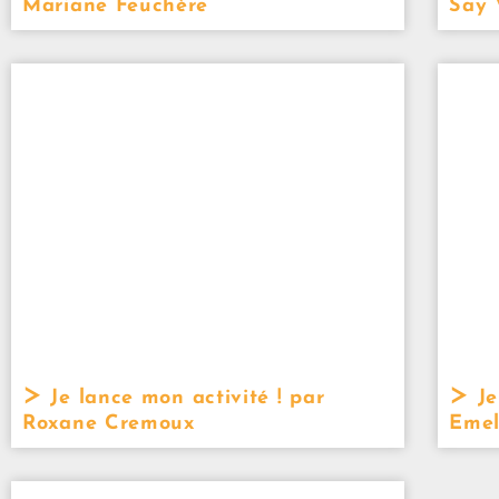
Mariane Feuchère
Say 
Je lance mon activité ! par
Je
Roxane Cremoux
Emeli