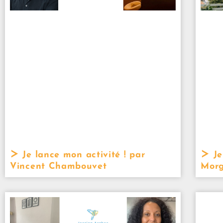
Je lance mon activité ! par
Je
Vincent Chambouvet
Morg