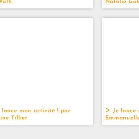
Vath
Natalie Gol
 lance mon activité ! par
Je lance 
ne Tillier
Emmanuelle