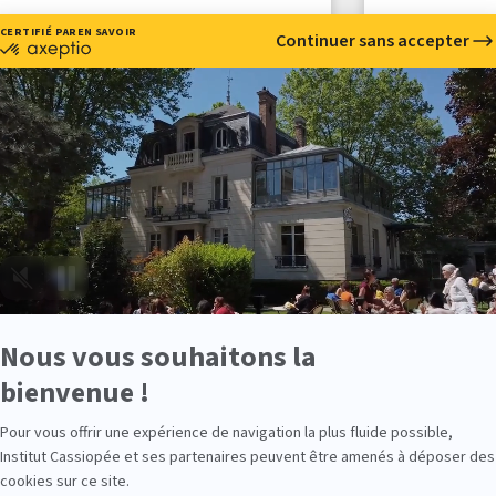
 lance mon activité ! par
Je lance 
am Oger
Sandrine 