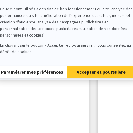
 lance mon activité ! par
Je lance 
nique Maitrepierre
Nicolas Plu