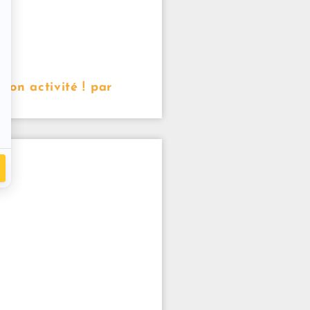
mon activité ! par
ta