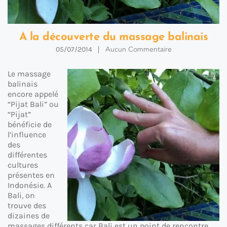
A la découverte du massage balinais
Aucun Commentaire
05/07/2014
Le massage
balinais
encore appelé
“Pijat Bali” ou
“Pijat”
bénéficie de
l’influence
des
différentes
cultures
présentes en
Indonésie. A
Bali, on
trouve des
dizaines de
massages différents car Bali est un point de rencontre