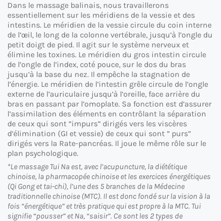
Dans le massage balinais, nous travaillerons
essentiellement sur les méridiens de la vessie et des
intestins. Le méridien de la vessie circule du coin interne
de l’œil, le long de la colonne vertébrale, jusqu’à l’ongle du
petit doigt de pied. Il agit sur le système nerveux et
élimine les toxines. Le méridien du gros intestin circule
de l’ongle de l’index, coté pouce, sur le dos du bras
jusqu’à la base du nez. Il empêche la stagnation de
l’énergie. Le méridien de l’intestin grêle circule de l’ongle
externe de l’auriculaire jusqu’à l’oreille, face arrière du
bras en passant par l’omoplate. Sa fonction est d’assurer
l’assimilation des éléments en contrôlant la séparation
de ceux qui sont “impurs” dirigés vers les viscères
d’élimination (GI et vessie) de ceux qui sont ” purs”
dirigés vers la Rate-pancréas. Il joue le même rôle sur le
plan psychologique.
*Le massage Tui Na est, avec l’acupuncture, la diététique
chinoise, la pharmacopée chinoise et les exercices énergétiques
(Qi Gong et tai-chi), l’une des 5 branches de la Médecine
traditionnelle chinoise (MTC). Il est donc fondé sur la vision à la
fois “énergétique” et très pratique qui est propre à la MTC. Tui
signifie “pousser” et Na, “saisir”. Ce sont les 2 types de