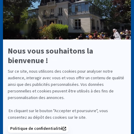
CASSIOPÉE FORMATION
info@cassiopee-formation.com
01 74 08 65 94
LIENS UTILES
À Propos
Astéria
RNCP (Service Public)
Mentions Légales