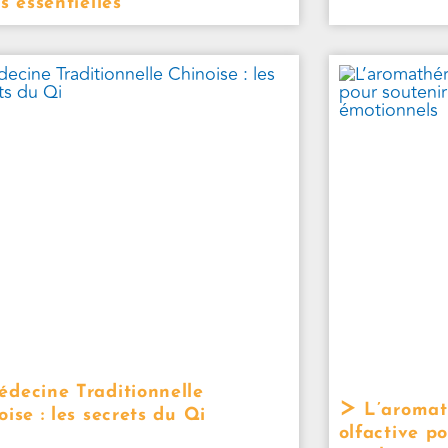
s essentielles
decine Traditionnelle
L’aromath
oise : les secrets du Qi
olfactive p