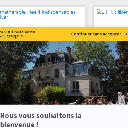
E.F.T. : li
omathérapie : les 4 huiles
ntielles indispensables de
er