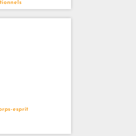
tionnels
orps-esprit