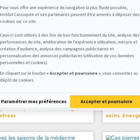
p 4 des plantes anti-fatigue et
Vrai/faux
stress
soins énerg