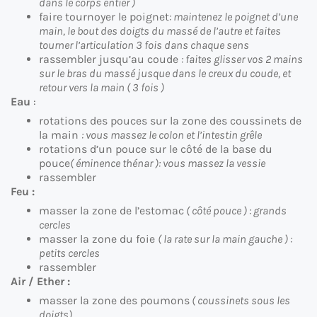
dans le corps entier )
faire tournoyer le poignet
: maintenez le poignet d’une
main, le bout des doigts du massé de l’autre et faites
tourner l’articulation 3 fois dans chaque sens
rassembler jusqu’au coude
: faites glisser vos 2 mains
sur le bras du massé jusque dans le creux du coude, et
retour vers la main ( 3 fois )
Eau
:
rotations des pouces sur la zone des coussinets de
la main
: vous massez le colon et l’intestin grêle
rotations d’un pouce sur le côté de la base du
pouce
( éminence thénar ): vous massez la vessie
rassembler
Feu :
masser la zone de l’estomac
( côté pouce ) : grands
cercles
masser la zone du foie
( la rate sur la main gauche ) :
petits cercles
rassembler
Air / Ether :
masser la zone des poumons
( coussinets sous les
doigts)