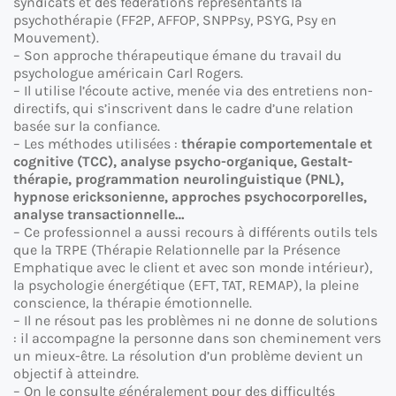
syndicats et des fédérations représentants la
psychothérapie (FF2P, AFFOP, SNPPsy, PSYG, Psy en
Mouvement).
– Son approche thérapeutique émane du travail du
psychologue américain Carl Rogers.
– Il utilise l’écoute active, menée via des entretiens non-
directifs, qui s’inscrivent dans le cadre d’une relation
basée sur la confiance.
– Les méthodes utilisées :
thérapie comportementale et
cognitive (TCC), analyse psycho-organique, Gestalt-
thérapie, programmation neurolinguistique (PNL),
hypnose ericksonienne, approches psychocorporelles,
analyse transactionnelle…
– Ce professionnel a aussi recours à différents outils tels
que la TRPE (Thérapie Relationnelle par la Présence
Emphatique avec le client et avec son monde intérieur),
la psychologie énergétique (EFT, TAT, REMAP), la pleine
conscience, la thérapie émotionnelle.
– Il ne résout pas les problèmes ni ne donne de solutions
: il accompagne la personne dans son cheminement vers
un mieux-être. La résolution d’un problème devient un
objectif à atteindre.
– On le consulte généralement pour des difficultés