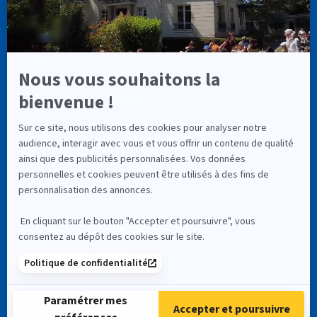
info@cassiopee-formation.com
01 74 08 65 94
LIENS UTILES
À Propos
Astéria
RNCP (Service Public)
Mentions Légales
Contactez-nous