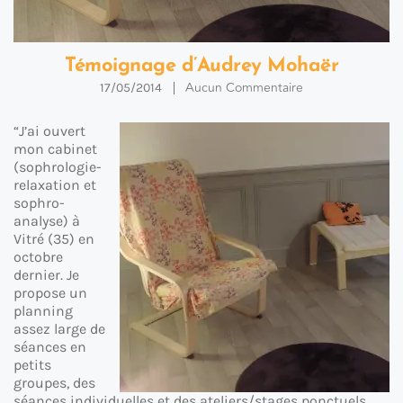
Témoignage d’Audrey Mohaër
Aucun Commentaire
17/05/2014
“J’ai ouvert
mon cabinet
(sophrologie-
relaxation et
sophro-
analyse) à
Vitré (35) en
octobre
dernier. Je
propose un
planning
assez large de
séances en
petits
groupes, des
séances individuelles et des ateliers/stages ponctuels.