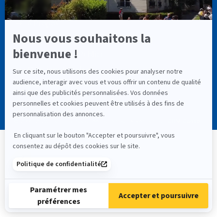
LIENS UTILES
À Propos
Astéria
RNCP (Service Public)
Mentions Légales
Contactez-nous
© 2000-
2026
Institut Cassiopée Formation • Réalisation
CHM Conseil