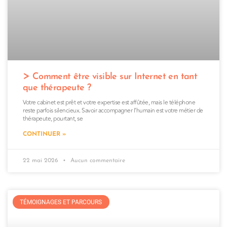
Comment être visible sur Internet en tant
que thérapeute ?
Votre cabinet est prêt et votre expertise est affûtée, mais le téléphone
reste parfois silencieux. Savoir accompagner l’humain est votre métier de
thérapeute, pourtant, se
CONTINUER »
22 mai 2026
Aucun commentaire
TÉMOIGNAGES ET PARCOURS