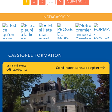
1
2
3
…
9
Suivant
→
INSTACASSIOP’
CASSIOPÉE FORMATION
info@cassiopee-formation.com
01 74 08 65 94