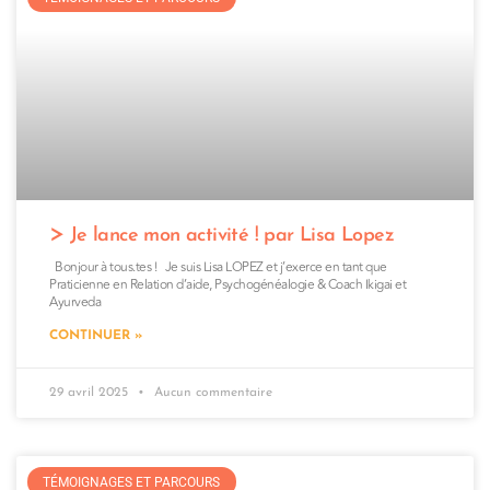
Je lance mon activité ! par Lisa Lopez
Bonjour à tous.tes ! Je suis Lisa LOPEZ et j’exerce en tant que
Praticienne en Relation d’aide, Psychogénéalogie & Coach Ikigai et
Ayurveda
CONTINUER »
29 avril 2025
Aucun commentaire
TÉMOIGNAGES ET PARCOURS