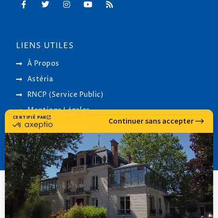
LIENS UTILES
À Propos
Astéria
RNCP (Service Public)
Mentions Légales
Contactez-nous
© 2000-
2026
Institut Cassiopée Formation • Réalisation
CHM Conseil