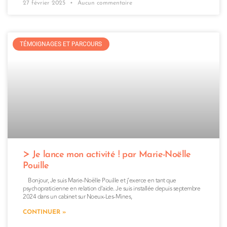
27 février 2025
Aucun commentaire
TÉMOIGNAGES ET PARCOURS
Je lance mon activité ! par Marie-Noëlle
Pouille
Bonjour, Je suis Marie-Noëlle Pouille et j’exerce en tant que
psychopraticienne en relation d’aide. Je suis installée depuis septembre
2024 dans un cabinet sur Noeux-Les-Mines,
CONTINUER »