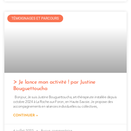
TÉMOIGNAGES ET PARCOURS
Je lance mon activité ! par Justine
Bouguettoucha
Bonjour, Je suis Justine Bouguettoucha, art-thérapeute installée depuis
octobre 2024 à La Roche-sur-Foron, en Haute-Savoie. Je propose des
accompagnements en séances individuelles ou collectives,
CONTINUER »
4 juillet 2025
Aucun commentaire