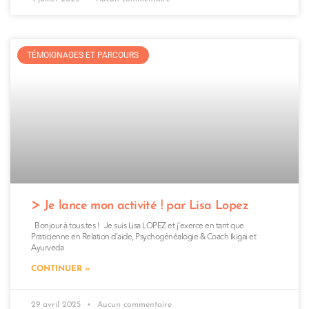
TÉMOIGNAGES ET PARCOURS
Je lance mon activité ! par Lisa Lopez
Bonjour à tous.tes ! Je suis Lisa LOPEZ et j’exerce en tant que
Praticienne en Relation d’aide, Psychogénéalogie & Coach Ikigai et
Ayurveda
CONTINUER »
29 avril 2025
Aucun commentaire