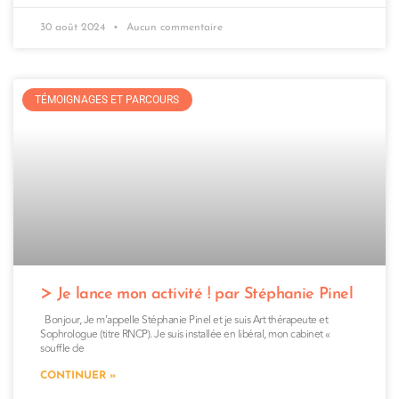
30 août 2024
Aucun commentaire
TÉMOIGNAGES ET PARCOURS
Je lance mon activité ! par Stéphanie Pinel
Bonjour, Je m’appelle Stéphanie Pinel et je suis Art thérapeute et
Sophrologue (titre RNCP). Je suis installée en libéral, mon cabinet «
souffle de
CONTINUER »