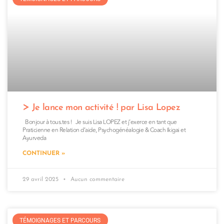
Je lance mon activité ! par Lisa Lopez
Bonjour à tous.tes ! Je suis Lisa LOPEZ et j’exerce en tant que
Praticienne en Relation d’aide, Psychogénéalogie & Coach Ikigai et
Ayurveda
CONTINUER »
29 avril 2025
Aucun commentaire
TÉMOIGNAGES ET PARCOURS