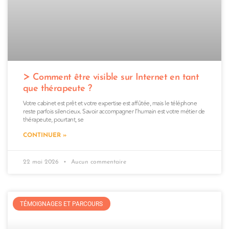
Comment être visible sur Internet en tant
que thérapeute ?
Votre cabinet est prêt et votre expertise est affûtée, mais le téléphone
reste parfois silencieux. Savoir accompagner l’humain est votre métier de
thérapeute, pourtant, se
CONTINUER »
22 mai 2026
Aucun commentaire
TÉMOIGNAGES ET PARCOURS