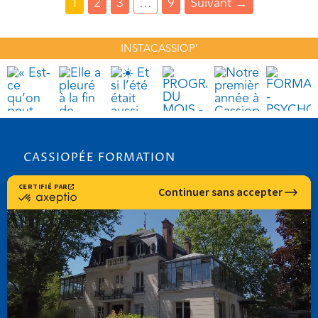
1
2
3
…
9
Suivant
→
INSTACASSIOP’
CASSIOPÉE FORMATION
info@cassiopee-formation.com
01 74 08 65 94