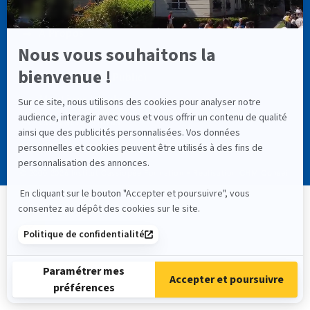
LIENS UTILES
À Propos
Astéria
RNCP (Service Public)
Mentions Légales
Contactez-nous
© 2000-
2026
Institut Cassiopée Formation • Réalisation
CHM Conseil