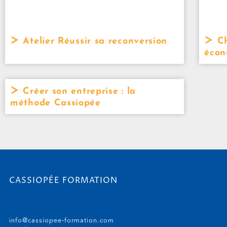
Atelier Réussir sa reconversion
Ch
écon
Créer son entreprise : la
méthode Cassiopée
CASSIOPÉE FORMATION
info@cassiopee-formation.com