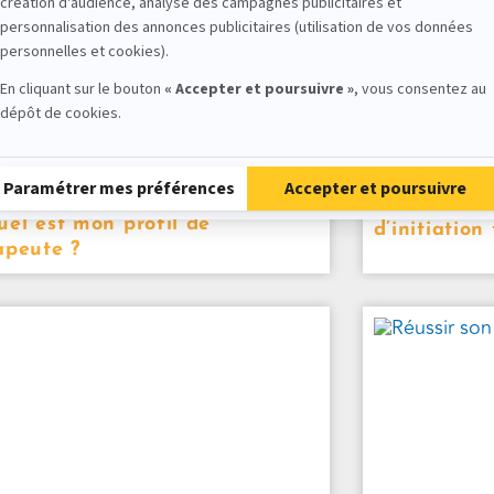
Participe
el est mon profil de
d’initiation
apeute ?