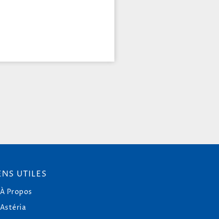
ENS UTILES
À Propos
Astéria