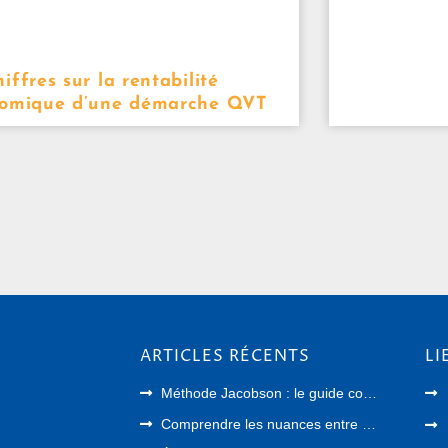
iffres sur la rentabilité
omique d’une démarche QVT
ARTICLES RÉCENTS
LI
Méthode Jacobson : le guide complet pour relâcher vos tensions et évacuer le stress
Comprendre les nuances entre relaxation et sophrologie pour mieux accompagner